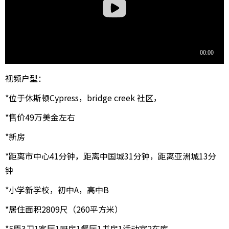
视频户型：
*位于休斯顿Cypress，bridge creek 社区，
*售价49万美金左右
*新房
*距离市中心41分钟，距离中国城31分钟，距离亚洲城13分
钟
*小学新学校，初中A，高中B
*居住面积2809尺（260平方米）
*5臣3卫1客厅1厨房1餐厅1书房1活动室2车库