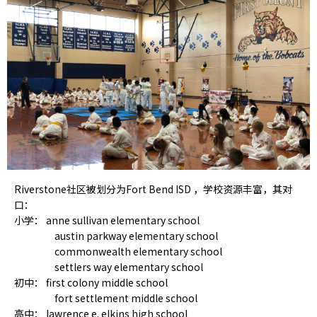
Riverstone社区被划分为Fort Bend ISD ，学校资源丰富，其对
口：
小学： anne sullivan elementary school
austin parkway elementary school
commonwealth elementary school
settlers way elementary school
初中： first colony middle school
fort settlement middle school
高中： lawrence e. elkins high school