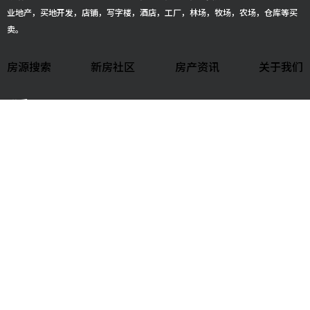
业地产，买地开发，店铺，写字楼，酒店，工厂，林场，牧场，农场，仓库等买
卖。
房源搜索
新房社区
房产资讯
关于我们
联系GIGI
+1-281-730-7109
gigiteam@houstonbesthome.com
gghouston333
社交媒体
Terms & Conditions
|
Privacy Policy
© 2026 GIGI. All Rights Reserved | Powered by
WiShare Media Group