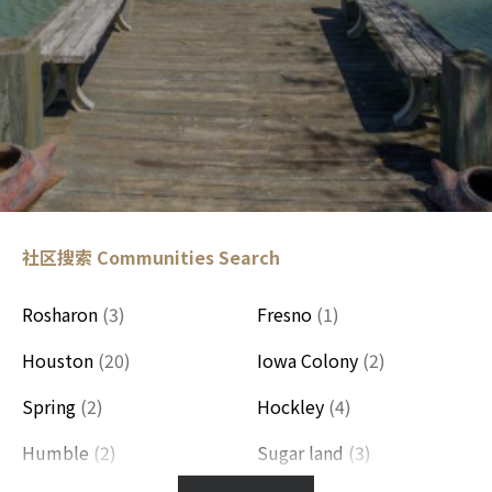
社区搜索
Communities Search
Rosharon
(3)
Fresno
(1)
Houston
(20)
Iowa Colony
(2)
Spring
(2)
Hockley
(4)
Humble
(2)
Sugar land
(3)