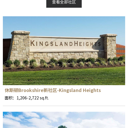
Cypress
(11)
Katy
(27)
查看全部社区
Richmond
(19)
Rosenberg
(6)
Missouri City
(4)
Fulshear
(7)
Tomball
(5)
Manvel
(6)
Conroe
(4)
Pearland
(3)
Brookshire
(2)
The Woodlands
(2)
休斯顿Brookshire新社区-Kingsland Heights
面积：1,206-2,722 sq.ft.