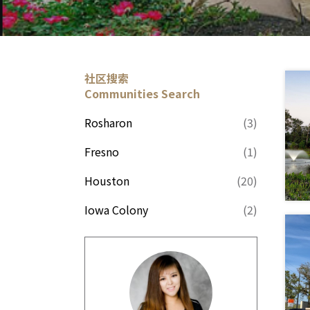
社区搜索
Communities Search
Rosharon
(3)
Fresno
(1)
Houston
(20)
Iowa Colony
(2)
Spring
(2)
Hockley
(4)
Humble
(2)