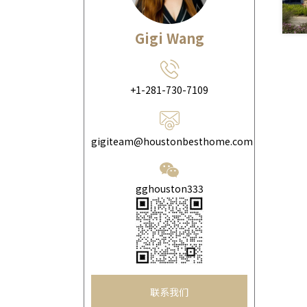
Sugar land
(3)
Gigi Wang
Cypress
(11)
Katy
(27)
+1-281-730-7109
Richmond
(19)
Rosenberg
(6)
gigiteam@houstonbesthome.com
Missouri City
(4)
Fulshear
(7)
gghouston333
Tomball
(5)
Manvel
(6)
Conroe
(4)
联系我们
Pearland
(3)