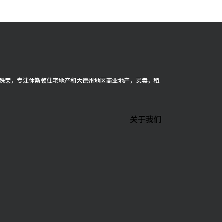
cer 殊荣，专注休斯顿住宅地产和大德州地区商业地产，买卖，租
关于我们