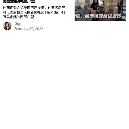
美金起的两层户型
这期视频介绍美国房产投资，休斯顿房产
可以卖给投资人的新房社区 Marvida，41
万美金起的两层户型
Gigi
February 27, 2022
21
22
23
24
25
26
27
28
29
30
31
32
33
34
35
Gigi Wang 美国阳光地产副总裁，休斯顿好房网创始人，得克萨斯州注册持牌地
产经纪人，从业多年，连续多年获得德州地产协会 Top Producer 殊荣，专注休
斯顿住宅地产和大德州地区商业地产，买卖，租赁，投资方管理一条龙服务。商
业地产，买地开发，店铺，写字楼，酒店，工厂，林场，牧场，农场，仓库等买
卖。