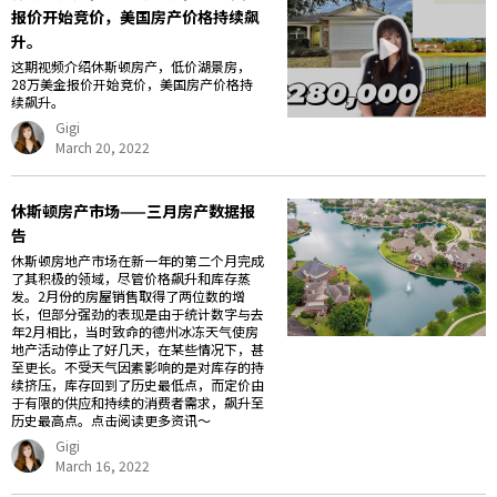
报价开始竞价，美国房产价格持续飙
升。
这期视频介绍休斯顿房产，低价湖景房，
28万美金报价开始竞价，美国房产价格持
续飙升。
Gigi
March 20, 2022
休斯顿房产市场——三月房产数据报
告
休斯顿房地产市场在新一年的第二个月完成
了其积极的领域，尽管价格飙升和库存蒸
发。2月份的房屋销售取得了两位数的增
长，但部分强劲的表现是由于统计数字与去
年2月相比，当时致命的德州冰冻天气使房
地产活动停止了好几天，在某些情况下，甚
至更长。不受天气因素影响的是对库存的持
续挤压，库存回到了历史最低点，而定价由
于有限的供应和持续的消费者需求，飙升至
历史最高点。点击阅读更多资讯～
Gigi
March 16, 2022