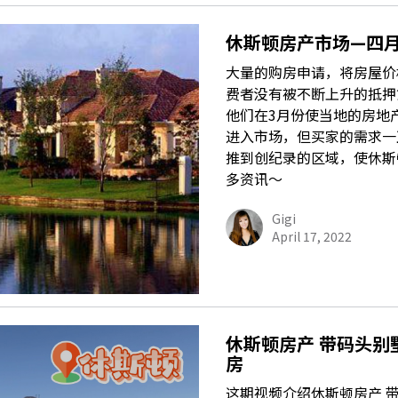
休斯顿房产市场—四
大量的购房申请，将房屋价
费者没有被不断上升的抵押
他们在3月份使当地的房地
进入市场，但买家的需求一
推到创纪录的区域，使休斯
多资讯～
Gigi
April 17, 2022
休斯顿房产 带码头别
房
这期视频介绍休斯顿房产 带