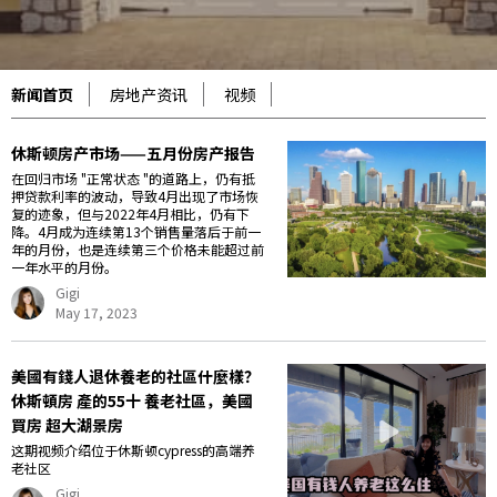
新闻首页
房地产资讯
视频
休斯顿房产市场——五月份房产报告
在回归市场 "正常状态 "的道路上，仍有抵
押贷款利率的波动，导致4月出现了市场恢
复的迹象，但与2022年4月相比，仍有下
降。4月成为连续第13个销售量落后于前一
年的月份，也是连续第三个价格未能超过前
一年水平的月份。
Gigi
May 17, 2023
美國有錢人退休養老的社區什麼樣？
休斯頓房 產的55十 養老社區，美國
買房 超大湖景房
这期视频介绍位于休斯顿cypress的高端养
老社区
Gigi