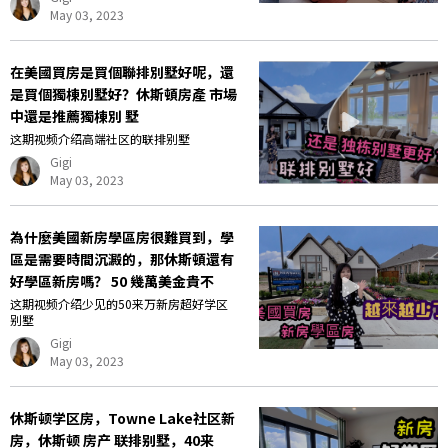
May 03, 2023
在美國買房是買個聯排別墅好呢，還
是買個獨棟別墅好？休斯頓房產 市場
中還是推薦獨棟別 墅
这期视频介绍高端社区的联排别墅
Gigi
May 03, 2023
為什麼美國新房學區房很難買到，學
區是需要時間沉澱的，那休斯頓還有
好學區新房嗎？ 50 幾萬美金貴不
这期视频介绍少见的50来万新房超好学区
别墅
Gigi
May 03, 2023
休斯顿学区房，Towne Lake社区新
房，休斯顿 房产 联排别墅，40来