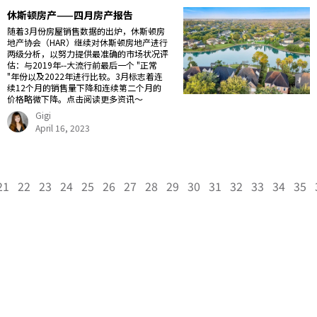
休斯顿房产——四月房产报告
随着3月份房屋销售数据的出炉，休斯顿房
地产协会（HAR）继续对休斯顿房地产进行
两级分析，以努力提供最准确的市场状况评
估：与2019年--大流行前最后一个 "正常
"年份以及2022年进行比较。3月标志着连
续12个月的销售量下降和连续第二个月的
价格略微下降。点击阅读更多资讯～
Gigi
April 16, 2023
21
22
23
24
25
26
27
28
29
30
31
32
33
34
35
Gigi Wang 美国阳光地产副总裁，休斯顿好房网创始人，得克萨斯州注册持牌地