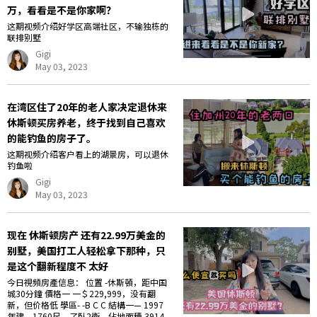
万，看看是不是你家啊？
这期视频介绍好学区高端社区，不输独栋的
联排别墅
Gigi
May 03, 2023
在湾区住了20年的老人家决定退休来
休斯顿买房养老，终于找到自己喜欢
的能钓鱼的房子了。
这期视频介绍客户看上的湖景房，可以退休
钓鱼啦
Gigi
May 03, 2023
现在 休斯顿房产 还有22.99万美金的
别墅，美国打工人轻松拿下那种，只
是这个翻新程度不 太好
今日視頻房產信息： 位置 -休斯頓，距中国
城30分鐘 價格一 一＄229,999，没有翻
新，但价格低 學區- -B C C 結構一— 1997
年建，1760尺，了臥2衛，佔地面積 3914