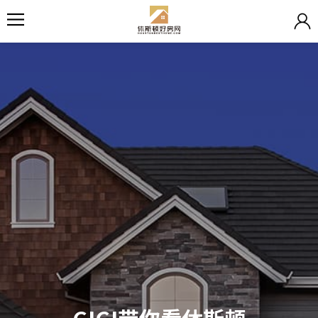
GIGI带你看休斯顿