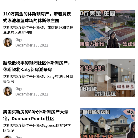
110万美金的休斯顿房产，带着竞技
式泳池和篮球场的休斯顿庄园
这期视频介绍位于休斯顿，带篮球场和竞技
泳池的大占地别墅
Gigi
December 13, 2022
超级低税率的封闭社区休斯顿房产，
休斯顿北Katy新房湖景房
这期视频介绍位于休斯顿北katy的现代风湖
景新房
Gigi
December 13, 2022
美国买新房的80尺休斯顿房产大豪
宅，Dunham Pointe社区
这期视频介绍位于休斯顿cypress区的好学
区新发
Gigi