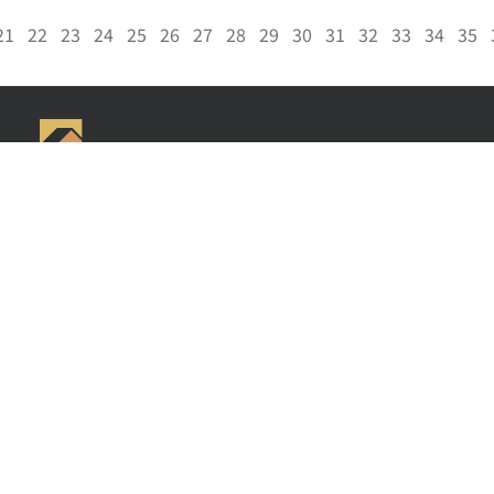
21
22
23
24
25
26
27
28
29
30
31
32
33
34
35
Gigi Wang 美国阳光地产副总裁，休斯顿好房网创始人，得克萨斯州注册持牌地
产经纪人，从业多年，连续多年获得德州地产协会 Top Producer 殊荣，专注休
斯顿住宅地产和大德州地区商业地产，买卖，租赁，投资方管理一条龙服务。商
业地产，买地开发，店铺，写字楼，酒店，工厂，林场，牧场，农场，仓库等买
卖。
房源搜索
新房社区
房产资讯
关于我们
联系GIGI
+1-281-730-7109