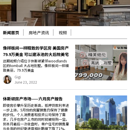
新闻首页
房地产资讯
视频
像样板间一样精致的学区房 美国房产
79.9万美金 可以建泳池的大后院美宅
这期视频介绍位于休斯顿紧邻woodlands
区的tomball 大占地别墅。像样板间一样精
致美丽，79.9万美金
Gigi
June 23, 2022
休斯顿房产市场——六月房产报告
即使房价攀升至历史新高，抵押贷款利率进
一步上扬，5月份的房屋销售仍保持了健康
的步伐。个人消费者和投资公司保持了需
求，几乎在房产上市的同时就被抢购一空。
到本月最后一次收盘时，单户住宅的销售量
与去年的创纪录速度相比略微下降了1%。