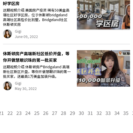
好学区房
这期视频介绍 美国房产投资 稀有50美金高
端社区好学区房，位于休斯顿bridgeland
高端社区高性价比别墅，Bridgeland社区
休斯顿买房
Gigi
June 09, 2022
休斯顿房产高端新社区低价开盘，等
你开做慧眼识珠的第一批买家
这期视频介绍 休斯顿房产Bridgaland 高端
新社区新区开盘，等你开做慧眼识珠的第一
批买家，送最高1万美金加装升级。
Gigi
May 30, 2022
21
22
23
24
25
26
27
28
29
30
31
32
33
34
35