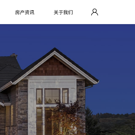
房产资讯
关于我们