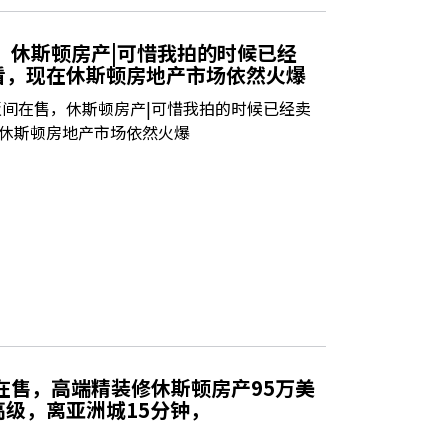
，休斯顿房产|可惜我拍的时候已经
看，现在休斯顿房地产市场依然火爆
板间在售，休斯顿房产|可惜我拍的时候已经卖
休斯顿房地产市场依然火爆
在售，高端精装修休斯顿房产95万美
级，离亚洲城15分钟，