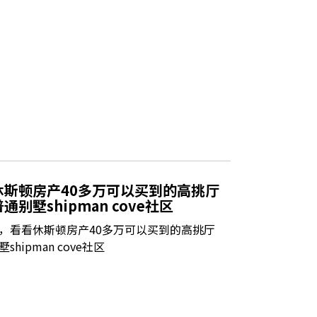
斯顿房产40多万可以买到的高挑厅
别墅shipman cove社区
，看看休斯顿房产40多万可以买到的高挑厅
ipman cove社区