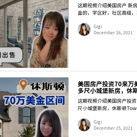
这期视频介绍美国房产 新
金的，学区好，社区高级，离亚
Gigi
December 26, 2021
美国房产投资70来万
多尺小城堡新房，休斯顿
这期视频介绍美国房产投资7
尺小城堡新房，休斯顿Town
Gigi
December 25, 2021