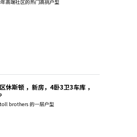
8年高端社区的热门高挑户型
l区休斯顿 ，新房，4卧3卫3车库 ，
心
 brothers 的一层户型