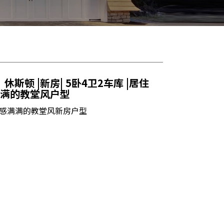
休斯顿 |新房| 5卧4卫2车库 |居住
满满的教堂风户型
感满满的教堂风新房户型